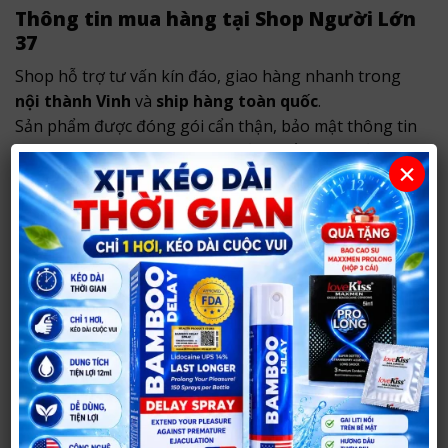
Thông tin mua hàng tại Shop Người Lớn
37
Shop hỗ trợ tư vấn kín đáo, giao hàng nhanh trong
nội thành Vinh
và
ship hàng toàn quốc
.
Sản phẩm được đóng gói cẩn thận, bảo mật thông tin
khách hàng và không ghi tên sản phẩm nhạy cảm
×
bên ngoài.
Địa chỉ cửa hàng:
Cơ sở 1:
290 Võ Nguyên Hiến, TP Vinh, Nghệ An
(đường Phong Đình Cảng cũ, TP. Vinh)
.
XEM CHỈ ĐƯỜNG TỚI CỬA HÀNG
Cơ sở 2:
21 Đốc Thiết, TP Vinh, Nghệ An.
Tạm thời đóng cửa.