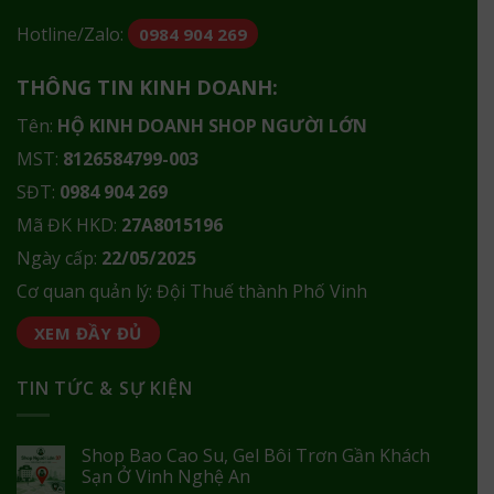
Hotline/Zalo:
0984 904 269
THÔNG TIN KINH DOANH:
Tên:
HỘ KINH DOANH SHOP NGƯỜI LỚN
MST:
8126584799-003
SĐT:
0984 904 269
Mã ĐK HKD:
27A8015196
Ngày cấp:
22/05/2025
Cơ quan quản lý: Đội Thuế thành Phố Vinh
XEM ĐẦY ĐỦ
TIN TỨC & SỰ KIỆN
Shop Bao Cao Su, Gel Bôi Trơn Gần Khách
Sạn Ở Vinh Nghệ An