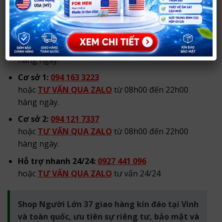
Hotline/Zalo tư vấn:
Hotline/Zalo chính:
0984 904 269
hoặc
TƯ VẤN QUA ZALO
từ 08h00 đến 22h00
hàng ngày.
Cơ sở 1:
094 163 3223
hoặc
TƯ VẤN QUA ZALO
từ 08h00 đến 22h00
hàng ngày.
Cơ sở 2:
094 121 7337
hoặc
TƯ VẤN QUA ZALO
từ 08h00 đến 22h00
hàng ngày.
Hỗ trợ nhanh 24/24:
0927 441 096
hoặc
TƯ VẤN QUA ZALO
tư vấn 24/24
Shop Người Lớn 37 giao hàng kín đáo tại Vinh
và toàn quốc, ưu tiên sự riêng tư, bảo mật và